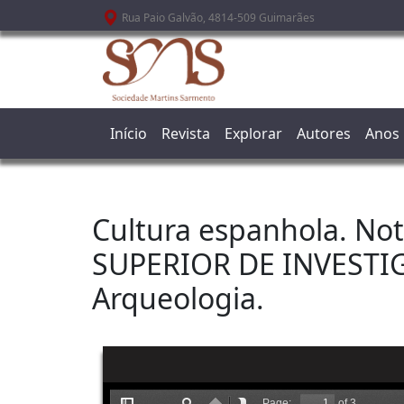
Passar para o conteúdo principal
Rua Paio Galvão, 4814-509 Guimarães
Início
Revista
Explorar
Autores
Anos
Cultura espanhola. No
SUPERIOR DE INVESTIG
Arqueologia.