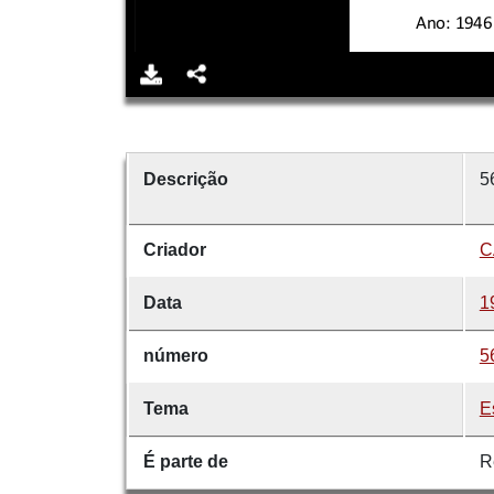
Descrição
5
Criador
C
Data
1
número
5
Tema
E
É parte de
R