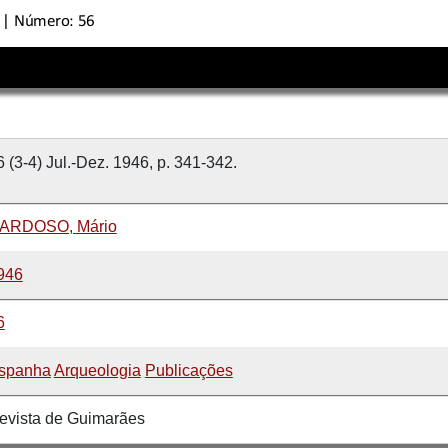
6 (3-4) Jul.-Dez. 1946, p. 341-342.
ARDOSO, Mário
946
6
spanha
Arqueologia
Publicações
evista de Guimarães