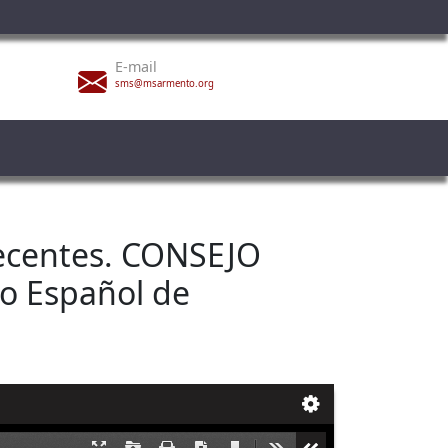
E-mail
sms@msarmento.org
recentes. CONSEJO
o Español de