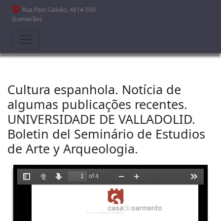
Passar para o conteúdo principal
Rua Paio Galvão, 4814-509
Guimarães
Cultura espanhola. Notícia de
algumas publicações recentes.
UNIVERSIDADE DE VALLADOLID.
Boletin del Seminário de Estudios
de Arte y Arqueologia.