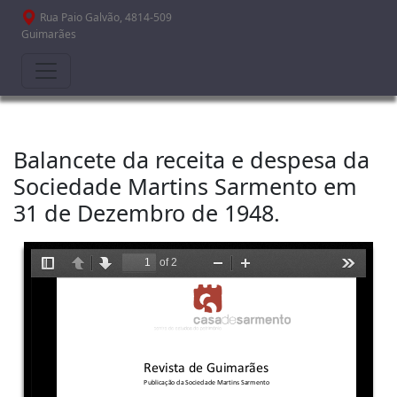
Passar para o conteúdo principal
Rua Paio Galvão, 4814-509
Guimarães
Balancete da receita e despesa da
Sociedade Martins Sarmento em
31 de Dezembro de 1948.