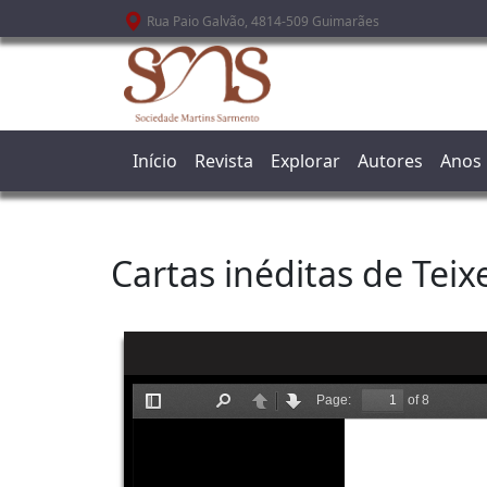
Passar para o conteúdo principal
Rua Paio Galvão, 4814-509 Guimarães
Início
Revista
Explorar
Autores
Anos
Cartas inéditas de Teix