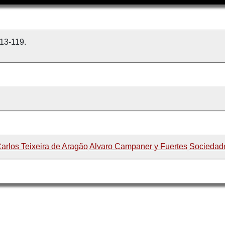
113-119.
arlos Teixeira de Aragão
Alvaro Campaner y Fuertes
Sociedad