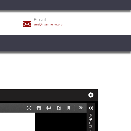
E-mail
sms@msarmento.org