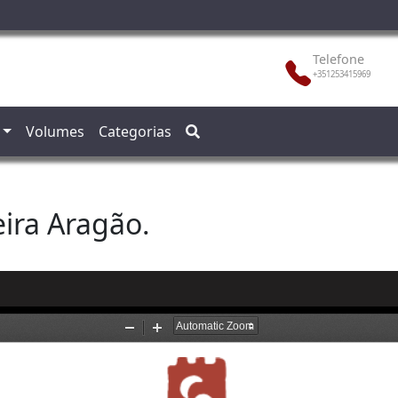
Telefone
+351253415969
Volumes
Categorias
eira Aragão.