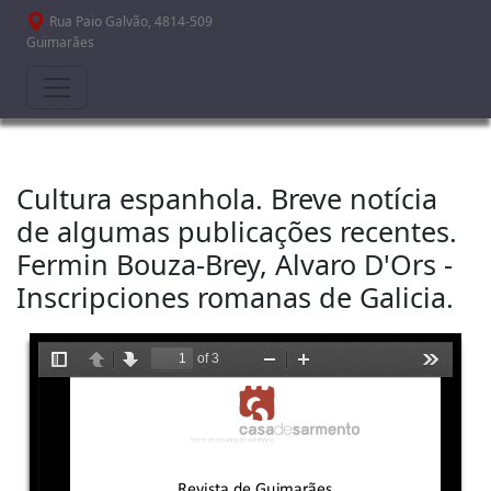
Passar para o conteúdo principal
Rua Paio Galvão, 4814-509
Guimarães
Cultura espanhola. Breve notícia
de algumas publicações recentes.
Fermin Bouza-Brey, Alvaro D'Ors -
Inscripciones romanas de Galicia.