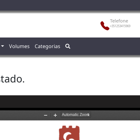
Telefone
+351253415969
Volumes
Categorias
stado.