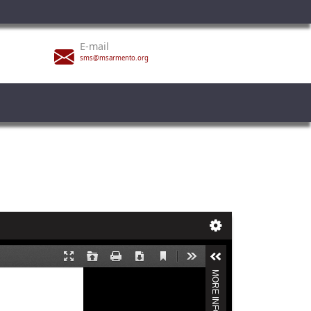
E-mail
sms@msarmento.org