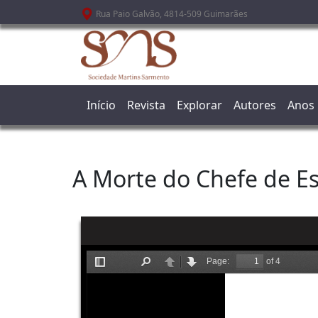
Passar para o conteúdo principal
Rua Paio Galvão, 4814-509 Guimarães
Início
Revista
Explorar
Autores
Anos
A Morte do Chefe de E