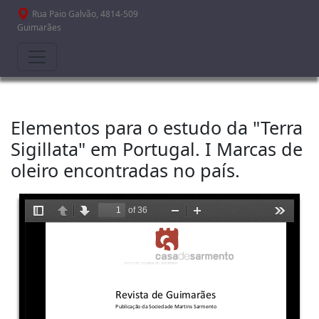
Passar para o conteúdo principal
Rua Paio Galvão, 4814-509
Guimarães
Elementos para o estudo da "Terra
Sigillata" em Portugal. I Marcas de
oleiro encontradas no país.