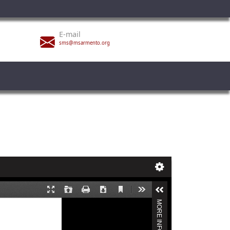
E-mail
sms@msarmento.org