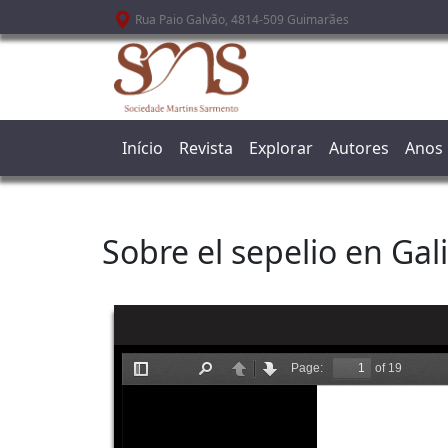
Passar para o conteúdo principal
Rua Paio Galvão, 4814-509 Guimarães
Início
Revista
Explorar
Autores
Anos
Sobre el sepelio en Gal