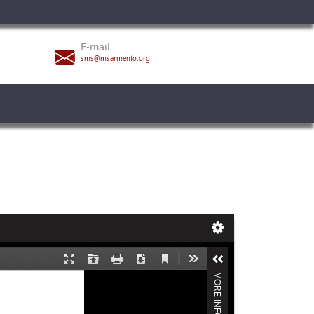
E-mail
sms@msarmento.org