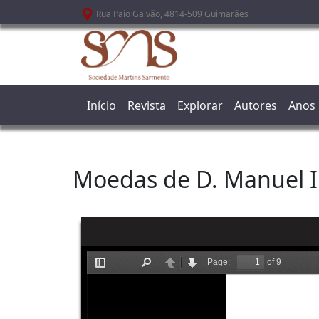
Passar para o conteúdo principal
Rua Paio Galvão, 4814-509 Guimarães
Início
Revista
Explorar
Autores
Anos
Moedas de D. Manuel I.