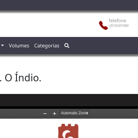
Telefone
+351253415969
Volumes
Categorias
 O Índio.