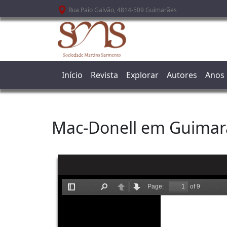
Passar para o conteúdo principal
Rua Paio Galvão, 4814-509 Guimarães
Início
Revista
Explorar
Autores
Anos
Mac-Donell em Guimar