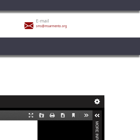
E-mail
sms@msarmento.org