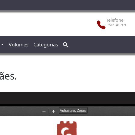
Telefone
+351253415969
Volumes
Categorias
ães.