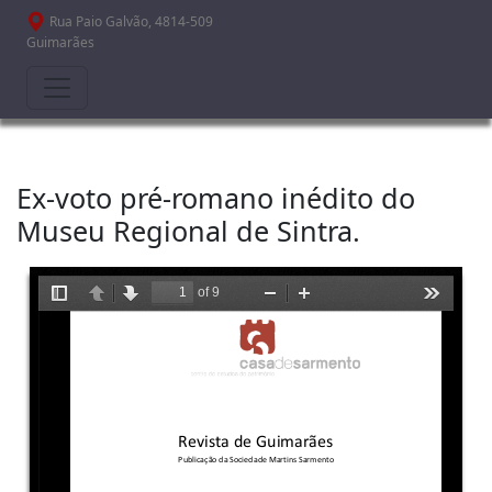
Passar para o conteúdo principal
Rua Paio Galvão, 4814-509
Guimarães
Ex-voto pré-romano inédito do
Museu Regional de Sintra.