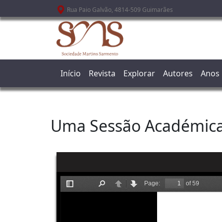
Passar para o conteúdo principal
Rua Paio Galvão, 4814-509 Guimarães
Início
Revista
Explorar
Autores
Anos
Uma Sessão Académica 