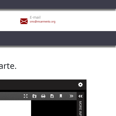
E-mail
sms@msarmento.org
arte.