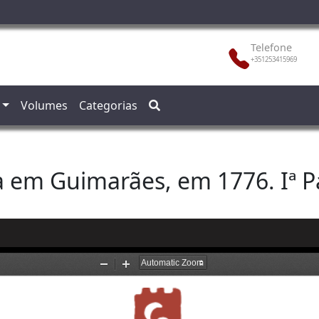
Telefone
+351253415969
Volumes
Categorias
em Guimarães, em 1776. Iª P