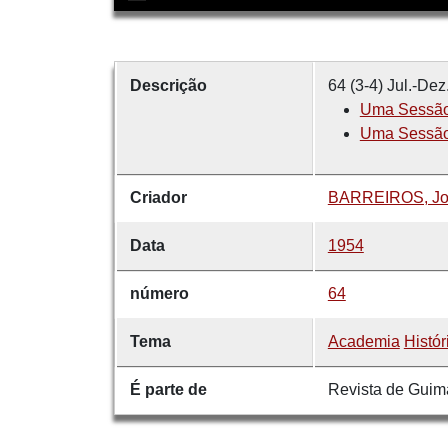
Descrição
64 (3-4) Jul.-Dez
Uma Sessão 
Uma Sessão 
Criador
BARREIROS, Jos
Data
1954
número
64
Tema
Academia
Histór
É parte de
Revista de Guim