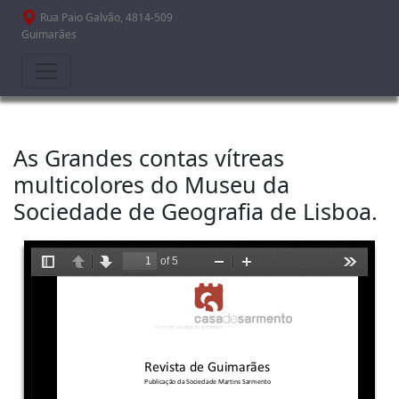
Passar para o conteúdo principal
Rua Paio Galvão, 4814-509
Guimarães
As Grandes contas vítreas
multicolores do Museu da
Sociedade de Geografia de Lisboa.