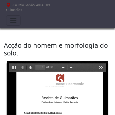
Passar para o conteúdo principal
Rua Paio Galvão, 4814-509
Guimarães
Acção do homem e morfologia do
solo.