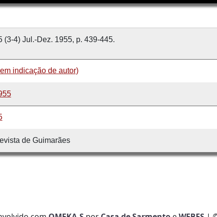
5 (3-4) Jul.-Dez. 1955, p. 439-445.
sem indicação de autor)
955
5
evista de Guimarães
nvolvido com
OMEKA-S
por
Casa de Sarmento
e
WEBES
| 