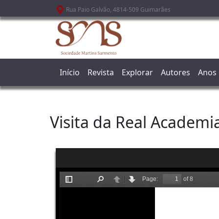
Passar para o conteúdo principal
Rua Paio Galvão, 4814-509 Guimarães
Início
Revista
Explorar
Autores
Anos
Visita da Real Academi