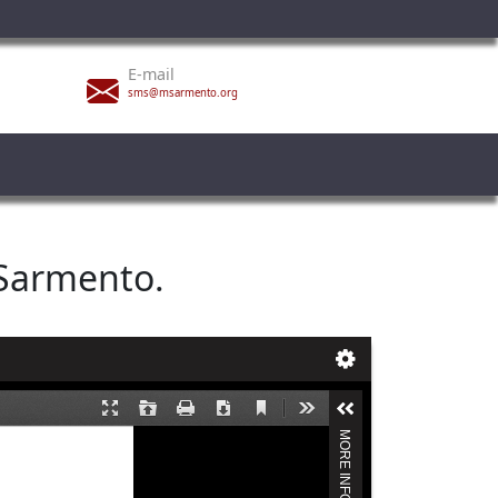
E-mail
sms@msarmento.org
 Sarmento.