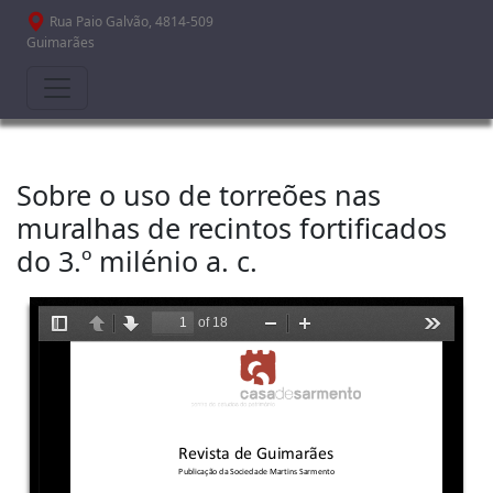
Passar para o conteúdo principal
Rua Paio Galvão, 4814-509
Guimarães
Sobre o uso de torreões nas
muralhas de recintos fortificados
do 3.º milénio a. c.