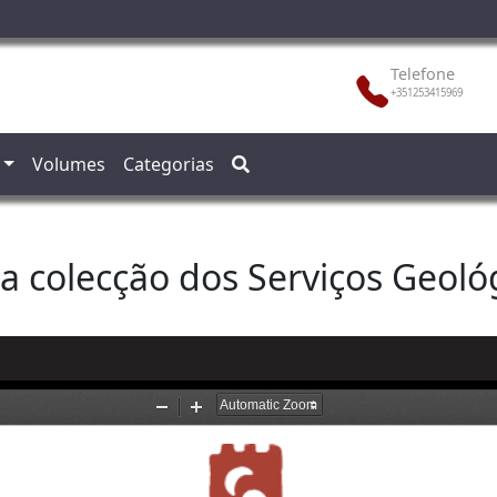
Telefone
+351253415969
Volumes
Categorias
da colecção dos Serviços Geoló