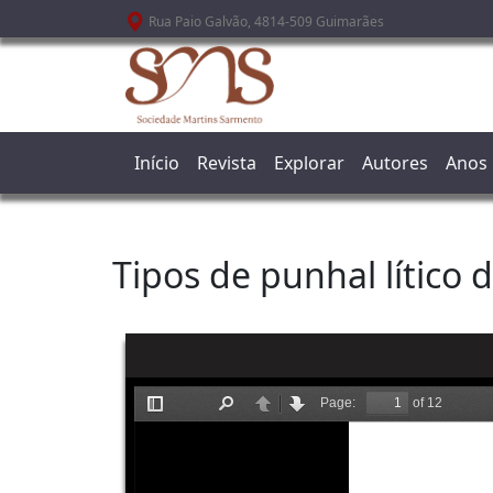
Passar para o conteúdo principal
Rua Paio Galvão, 4814-509 Guimarães
Início
Revista
Explorar
Autores
Anos
Tipos de punhal lítico 