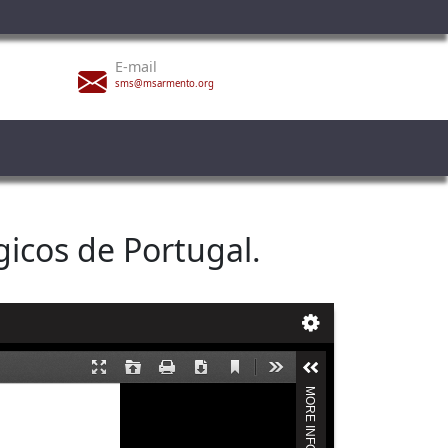
E-mail
sms@msarmento.org
gicos de Portugal.