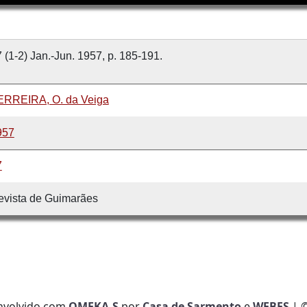
 (1-2) Jan.-Jun. 1957, p. 185-191.
ERREIRA, O. da Veiga
957
7
evista de Guimarães
nvolvido com
OMEKA-S
por
Casa de Sarmento
e
WEBES
| 