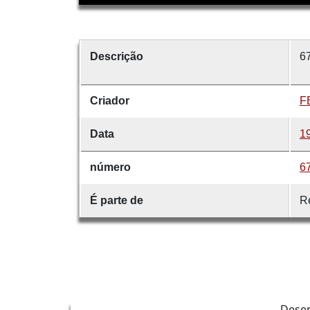
Descrição
67
Criador
F
Data
1
número
6
É parte de
R
Dese