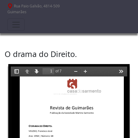
Passar para o conteúdo principal
Rua Paio Galvão, 4814-509
Guimarães
O drama do Direito.