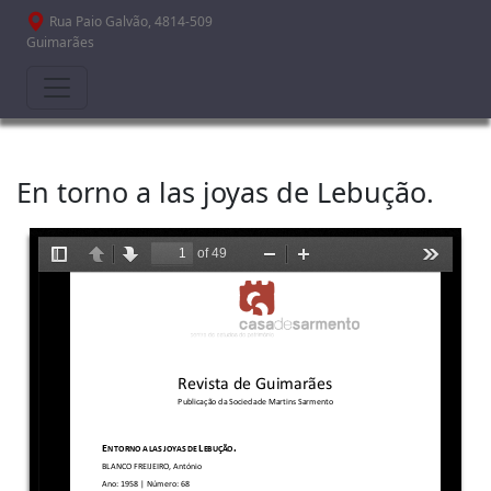
Passar para o conteúdo principal
Rua Paio Galvão, 4814-509
Guimarães
En torno a las joyas de Lebução.