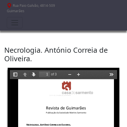
Passar para o conteúdo principal
Rua Paio Galvão, 4814-509
Guimarães
Necrologia. António Correia de
Oliveira.