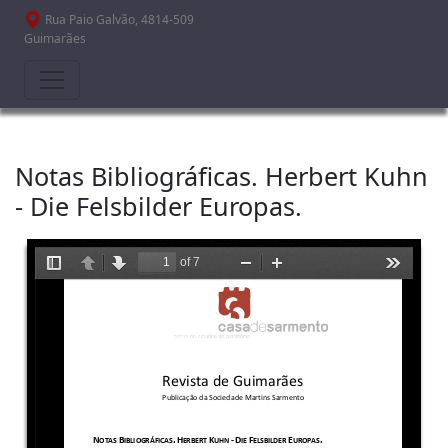
Passar para o conteúdo principal
Rua Paio Galvão, 4814-509
Guimarães
Notas Bibliográficas. Herbert Kuhn
- Die Felsbilder Europas.