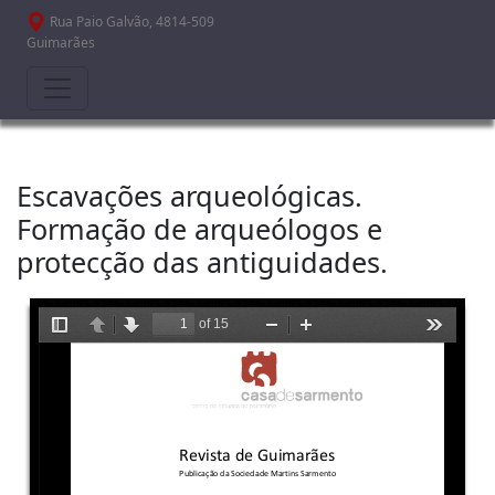
Passar para o conteúdo principal
Rua Paio Galvão, 4814-509
Guimarães
Escavações arqueológicas.
Formação de arqueólogos e
protecção das antiguidades.