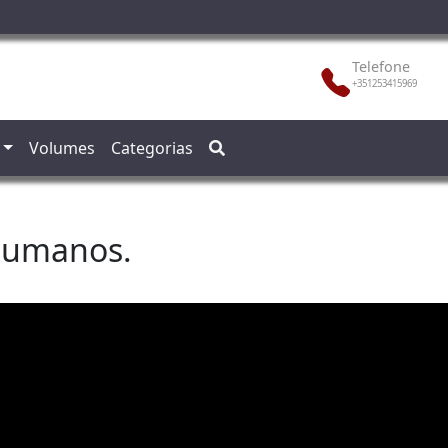
Telefone
+351253415969
Volumes
Categorias
 humanos.