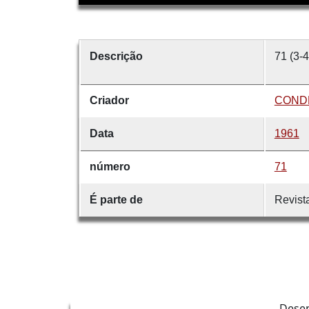
Descrição
71 (3-4
Criador
CONDE
Data
1961
número
71
É parte de
Revist
Dese