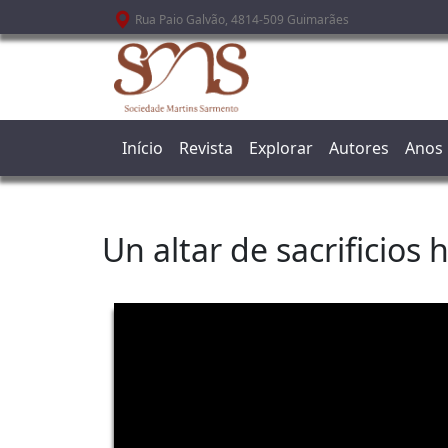
Passar para o conteúdo principal
Rua Paio Galvão, 4814-509 Guimarães
Início
Revista
Explorar
Autores
Anos
Un altar de sacrificios