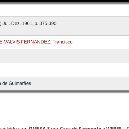
) Jul.-Dez. 1961, p. 375-390.
-VALVIS FERNANDEZ, Francisco
a de Guimarães
nvolvido com
OMEKA-S
por
Casa de Sarmento
e
WEBES
| 