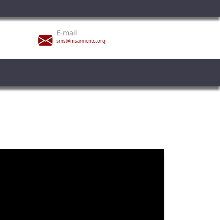
E-mail
sms@msarmento.org