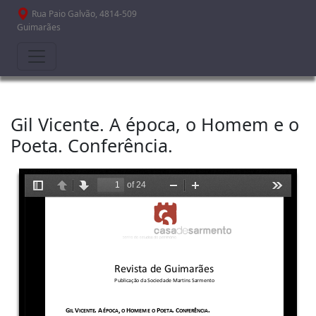
Passar para o conteúdo principal
Rua Paio Galvão, 4814-509
Guimarães
Gil Vicente. A época, o Homem e o
Poeta. Conferência.