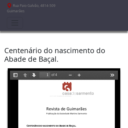
Passar para o conteúdo principal
Rua Paio Galvão, 4814-509
Guimarães
Centenário do nascimento do
Abade de Baçal.