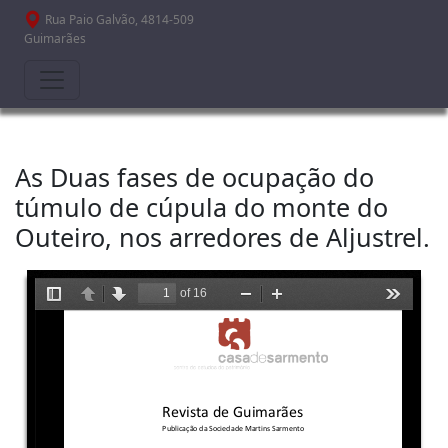
Passar para o conteúdo principal
Rua Paio Galvão, 4814-509
Guimarães
As Duas fases de ocupação do
túmulo de cúpula do monte do
Outeiro, nos arredores de Aljustrel.