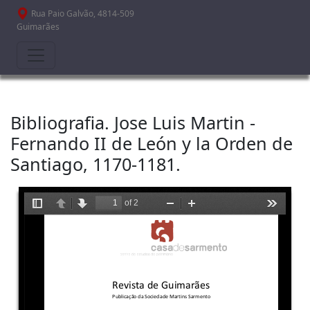
Passar para o conteúdo principal
Rua Paio Galvão, 4814-509
Guimarães
Bibliografia. Jose Luis Martin -
Fernando II de León y la Orden de
Santiago, 1170-1181.