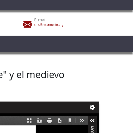
E-mail
sms@msarmento.org
e" y el medievo