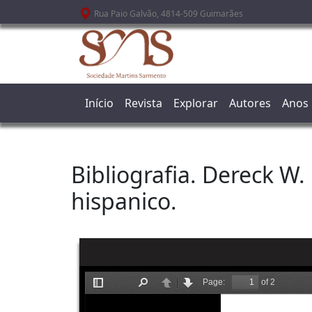
Passar para o conteúdo principal
Rua Paio Galvão, 4814-509 Guimarães
Início
Revista
Explorar
Autores
Anos
Bibliografia. Dereck W.
hispanico.