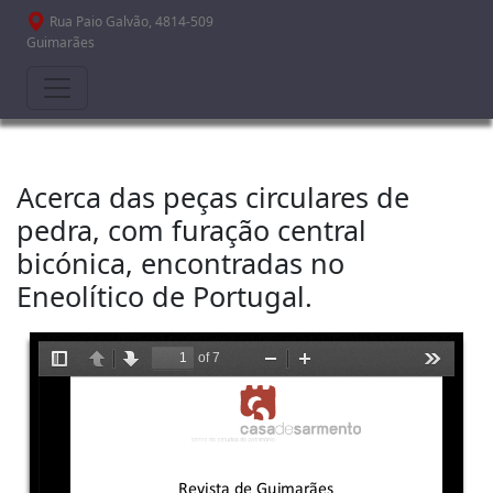
Passar para o conteúdo principal
Rua Paio Galvão, 4814-509
Guimarães
Acerca das peças circulares de
pedra, com furação central
bicónica, encontradas no
Eneolítico de Portugal.