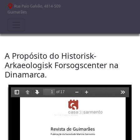
Passar para o conteúdo principal
Rua Paio Galvão, 4814-509
Guimarães
A Propósito do Historisk-
Arkaeologisk Forsogscenter na
Dinamarca.