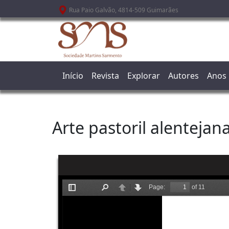
Passar para o conteúdo principal
Rua Paio Galvão, 4814-509 Guimarães
Início
Revista
Explorar
Autores
Anos
Arte pastoril alentejan