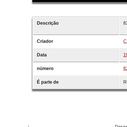
Descrição
8
Criador
C
Data
1
número
8
É parte de
R
Dese