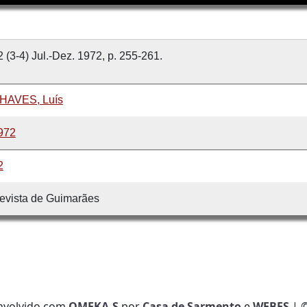
2 (3-4) Jul.-Dez. 1972, p. 255-261.
HAVES, Luís
972
2
evista de Guimarães
nvolvido com
OMEKA-S
por
Casa de Sarmento
e
WEBES
| 