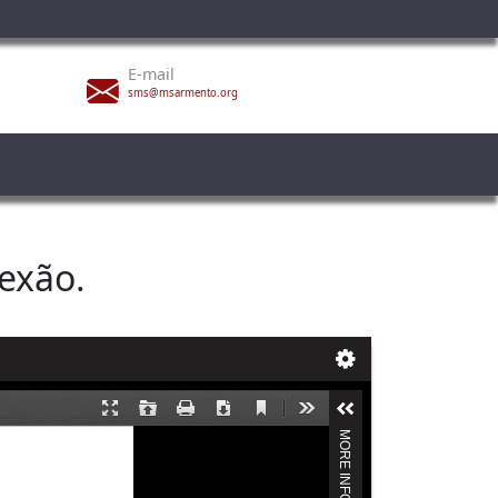
E-mail
sms@msarmento.org
lexão.