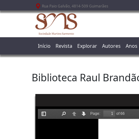
Passar para o conteúdo principal
Rua Paio Galvão, 4814-509 Guimarães
Início
Revista
Explorar
Autores
Anos
Biblioteca Raul Brandã