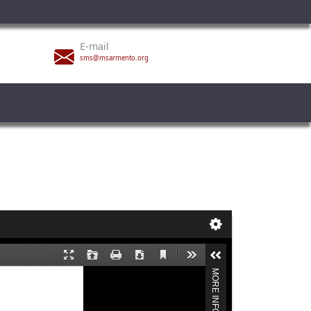
E-mail
sms@msarmento.org