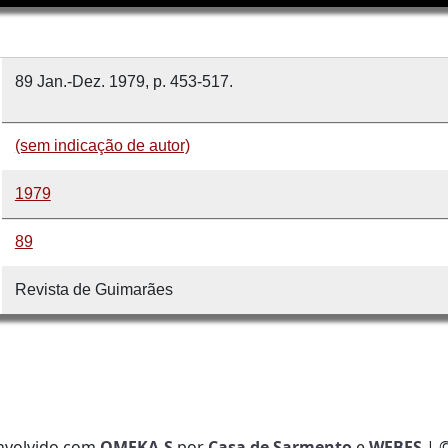
89 Jan.-Dez. 1979, p. 453-517.
(sem indicação de autor)
1979
89
Revista de Guimarães
nvolvido com
OMEKA-S
por
Casa de Sarmento
e
WEBES
| 