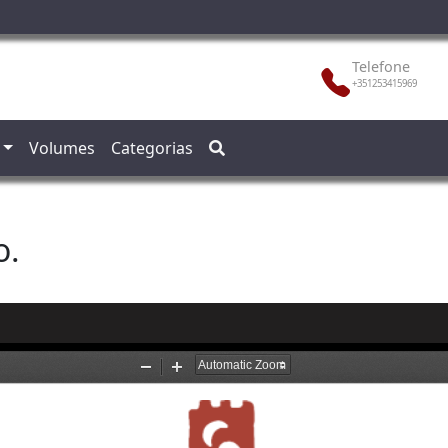
Telefone
+351253415969
Volumes
Categorias
o.