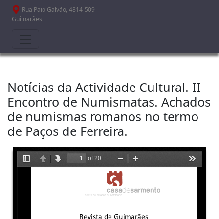
Passar para o conteúdo principal
Rua Paio Galvão, 4814-509
Guimarães
Notícias da Actividade Cultural. II
Encontro de Numismatas. Achados
de numismas romanos no termo
de Paços de Ferreira.