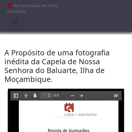
Passar para o conteúdo principal
Rua Paio Galvão, 4814-509
Guimarães
A Propósito de uma fotografia
inédita da Capela de Nossa
Senhora do Baluarte, Ilha de
Moçambique.