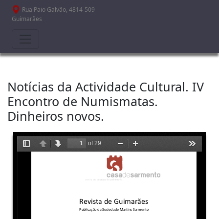
Passar para o conteúdo principal
Rua Paio Galvão, 4814-509
Guimarães
Notícias da Actividade Cultural. IV
Encontro de Numismatas.
Dinheiros novos.