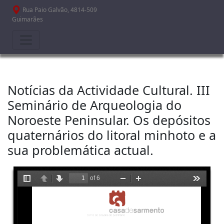
Passar para o conteúdo principal
Rua Paio Galvão, 4814-509
Guimarães
Notícias da Actividade Cultural. III
Seminário de Arqueologia do
Noroeste Peninsular. Os depósitos
quaternários do litoral minhoto e a
sua problemática actual.