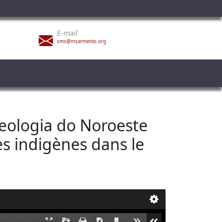
E-mail
sms@msarmento.org
ueologia do Noroeste
s indigènes dans le