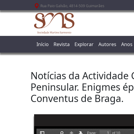
Passar para o conteúdo principal
Rua Paio Galvão, 4814-509 Guimarães
Início
Revista
Explorar
Autores
Anos
Notícias da Actividade 
Peninsular. Enigmes ép
Conventus de Braga.