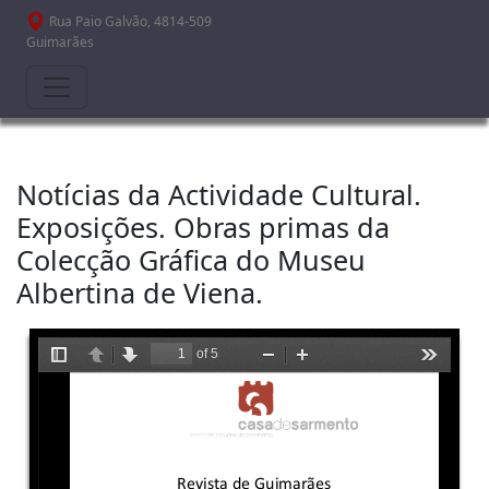
Passar para o conteúdo principal
Rua Paio Galvão, 4814-509
Guimarães
Notícias da Actividade Cultural.
Exposições. Obras primas da
Colecção Gráfica do Museu
Albertina de Viena.