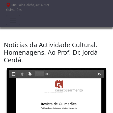
Passar para o conteúdo principal
Rua Paio Galvão, 4814-509
Guimarães
Notícias da Actividade Cultural.
Homenagens. Ao Prof. Dr. Jordá
Cerdá.