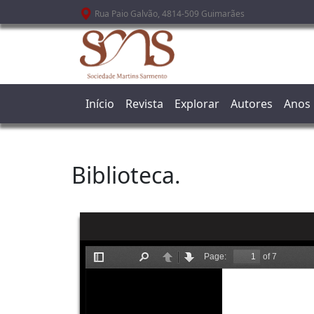
Passar para o conteúdo principal
Rua Paio Galvão, 4814-509 Guimarães
Início
Revista
Explorar
Autores
Anos
Biblioteca.