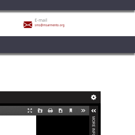
E-mail
sms@msarmento.org