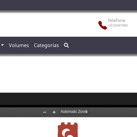
Telefone
+351253415969
Volumes
Categorias