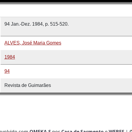
94 Jan.-Dez. 1984, p. 515-520.
ALVES, José Maria Gomes
1984
94
Revista de Guimarães
nvolvido com
OMEKA-S
por
Casa de Sarmento
e
WEBES
| 