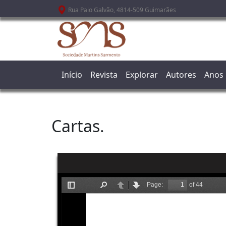
Passar para o conteúdo principal
Rua Paio Galvão, 4814-509 Guimarães
Início
Revista
Explorar
Autores
Anos
Cartas.