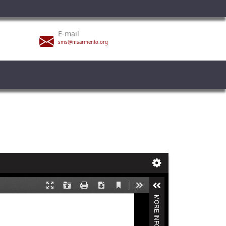
E-mail
sms@msarmento.org