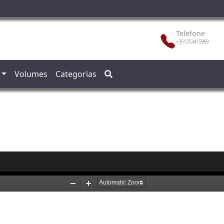
Telefone
+351253415969
Volumes
Categorias