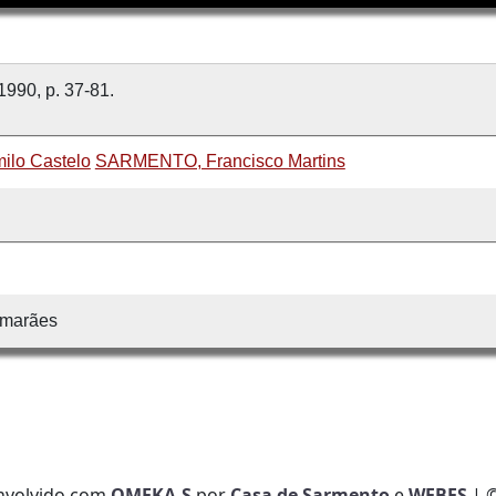
1990, p. 37-81.
lo Castelo
SARMENTO, Francisco Martins
imarães
nvolvido com
OMEKA-S
por
Casa de Sarmento
e
WEBES
| 