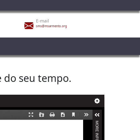
E-mail
sms@msarmento.org
e do seu tempo.