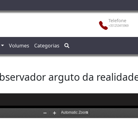
Telefone
+351253415969
Volumes
Categorias
bservador arguto da realidad