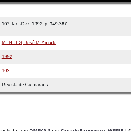
102 Jan.-Dez. 1992, p. 349-367.
MENDES, José M. Amado
1992
102
Revista de Guimarães
nvolvido com
OMEKA-S
por
Casa de Sarmento
e
WEBES
| 