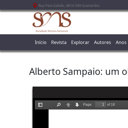
Passar para o conteúdo principal
Rua Paio Galvão, 4814-509 Guimarães
Início
Revista
Explorar
Autores
Anos
Alberto Sampaio: um o