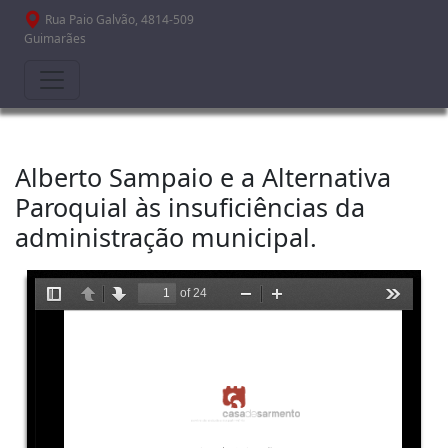
Passar para o conteúdo principal
Rua Paio Galvão, 4814-509
Guimarães
Alberto Sampaio e a Alternativa
Paroquial às insuficiências da
administração municipal.