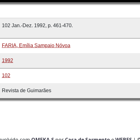
102 Jan.-Dez. 1992, p. 461-470.
FARIA, Emília Sampaio Nóvoa
1992
102
Revista de Guimarães
nvolvido com
OMEKA-S
por
Casa de Sarmento
e
WEBES
| 