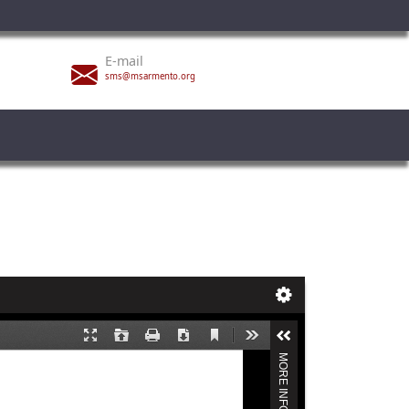
E-mail
sms@msarmento.org