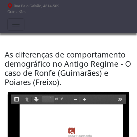
Passar para o conteúdo principal
Rua Paio Galvão, 4814-509
Guimarães
As diferenças de comportamento
demográfico no Antigo Regime - O
caso de Ronfe (Guimarães) e
Poiares (Freixo).