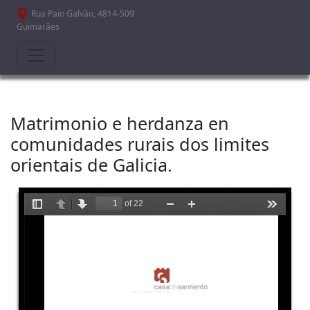
Passar para o conteúdo principal
Rua Paio Galvão, 4814-509
Guimarães
Matrimonio e herdanza en
comunidades rurais dos limites
orientais de Galicia.