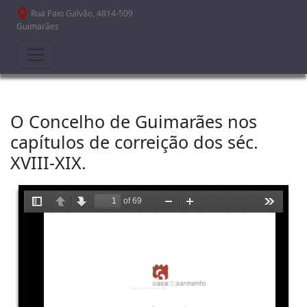
Passar para o conteúdo principal
Rua Paio Galvão, 4814-509
Guimarães
O Concelho de Guimarães nos
capítulos de correição dos séc.
XVIII-XIX.