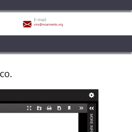
E-mail
sms@msarmento.org
co.