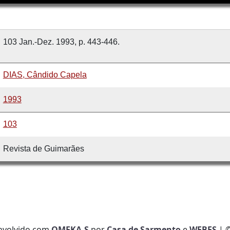
103 Jan.-Dez. 1993, p. 443-446.
DIAS, Cândido Capela
1993
103
Revista de Guimarães
nvolvido com
OMEKA-S
por
Casa de Sarmento
e
WEBES
| 