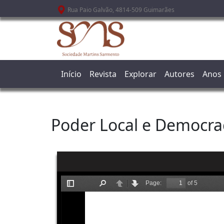
Passar para o conteúdo principal
Rua Paio Galvão, 4814-509 Guimarães
Início
Revista
Explorar
Autores
Anos
Poder Local e Democra