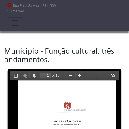
Passar para o conteúdo principal
Rua Paio Galvão, 4814-509
Guimarães
Município - Função cultural: três
andamentos.