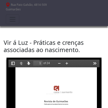
Passar para o conteúdo principal
Rua Paio Galvão, 4814-509
Guimarães
Vir á Luz - Práticas e crenças
associadas ao nascimento.